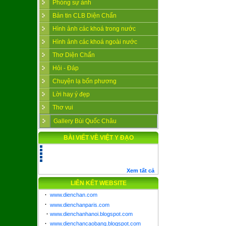
Phóng sự ảnh
Bản tin CLB Diện Chẩn
Hình ảnh các khoá trong nước
Hình ảnh các khoá ngoài nước
Thơ Diện Chẩn
Hỏi - Đáp
Chuyện lạ bốn phương
Lời hay ý đẹp
Thơ vui
Gallery Bùi Quốc Châu
BÀI VIẾT VỀ VIỆT Y ĐẠO
Xem tất cả
LIÊN KẾT WEBSITE
·
www.dienchan.com
·
www.dienchanparis.com
·
www.dienchanhanoi.blogspot.com
·
www.dienchancaobang.blogspot.com