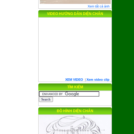
Xem tất cả ảnh
VIDEO HƯỚNG DẪN DIỆN CHẨN
XEM VIDEO
|
Xem video clip
TÌM KIẾM
ĐỒ HÌNH DIỆN CHẨN