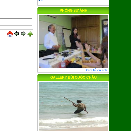
1
PHÓNG SỰ ẢNH
Tâm sen giúp bạn an thần, thư giãn
Lưu ý khi dùng Đông dược
Tuyệt chiêu ngừa lão hóa xương
Mạng xã hội thúc đẩy hành vi ăn kiêng nguy
hiểm?
Hàn Quốc “hết nguy” vì MERS
Báo NGƯỜI GIỮ LỬA, Hà Nội, viết về Diện
Chẩn (tiếp theo) - Kỳ 33
Xem tất cả ảnh
GALLERY BÙI QUỐC CHÂU