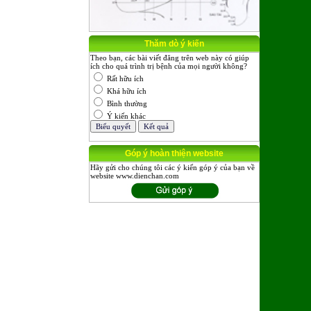
Thăm dò ý kiến
Theo bạn, các bài viết đăng trên web này có giúp
ích cho quá trình trị bệnh của mọi người không?
Rất hữu ích
Khá hữu ích
Bình thường
Ý kiến khác
Góp ý hoàn thiện website
Hãy gửi cho chúng tôi các ý kiến góp ý của bạn về
website www.dienchan.com