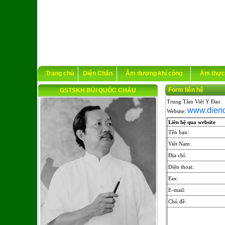
Trang chủ
Diện Chẩn
Âm dương khí công
Ẩm thực
Form liên hệ
GSTSKH BÙI QUỐC CHÂU
Trung Tâm Việt Y Đạo
www.dien
Website:
Liên hệ qua website
Tên bạn:
Việt Nam:
Địa chỉ:
Điện thoại:
Fax:
E-mail:
Chủ đề: