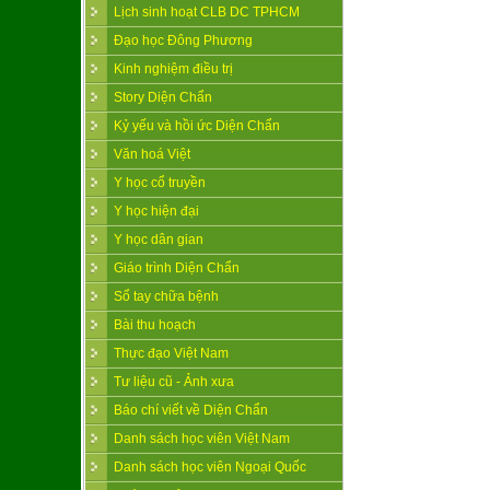
Lịch sinh hoạt CLB DC TPHCM
Đạo học Đông Phương
Kinh nghiệm điều trị
Story Diện Chẩn
Kỷ yếu và hồi ức Diện Chẩn
Văn hoá Việt
Y học cổ truyền
Y học hiện đại
Y học dân gian
Giáo trình Diện Chẩn
Sổ tay chữa bệnh
Bài thu hoạch
Thực đạo Việt Nam
Tư liệu cũ - Ảnh xưa
Báo chí viết về Diện Chẩn
Danh sách học viên Việt Nam
Danh sách học viên Ngoại Quốc