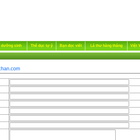
 dưỡng sinh
Thể dục tự ý
Bạn đọc viết
Lá thư hàng tháng
Việt 
chan.com