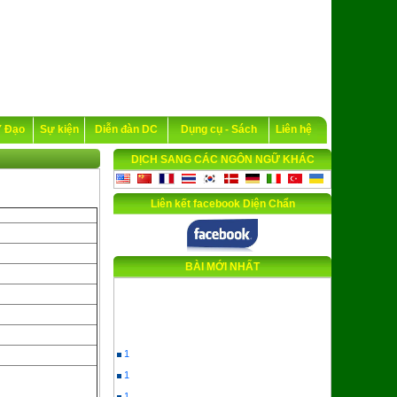
Y Đạo
Sự kiện
Diễn đàn DC
Dụng cụ - Sách
Liên hệ
DỊCH SANG CÁC NGÔN NGỮ KHÁC
Liên kết facebook Diện Chẩn
BÀI MỚI NHẤT
1
1
1