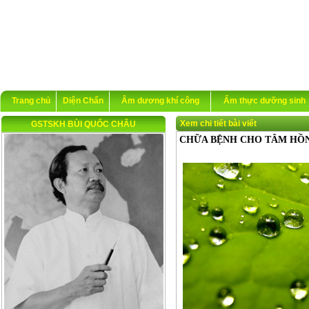
Trang chủ
Diện Chẩn
Âm dương khí công
Ẩm thực dưỡng sinh
Xem chi tiết bài viết
GSTSKH BÙI QUỐC CHÂU
CHỮA BỆNH CHO TÂM HỒ