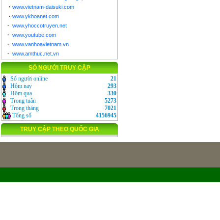
·
www.vietnam-daisuki.com
·
www.ykhoanet.com
·
www.yhoccotruyen.net
·
www.youtube.com
·
www.vanhoavietnam.vn
·
www.amthuc.net.vn
SỐ NGƯỜI TRUY CẬP
Số người online
21
Hôm nay
293
Hôm qua
330
Trong tuần
5273
Trong tháng
7021
Tổng số
4156945
TRUY CẬP THEO QUỐC GIA