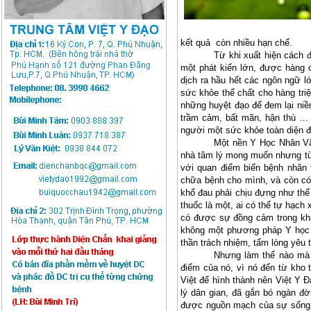
kết quả
còn nhiều hạn chế.
Từ khi xuất hiện cách 
một phát kiến lớn, được hàng c
dịch ra hầu hết các ngôn ngữ l
sức khỏe thể chất cho hàng triệ
những huyệt đạo để đem lại niềm
trầm cảm, bất mãn, hận thù … 
người một sức khỏe toàn diện 
Một nền Y Học Nhân Văn 
nhà tâm lý mong muốn nhưng từ
với quan điểm biến bệnh nhân 
chữa bệnh cho mình, và còn c
khổ đau phải chịu đựng như thế
thuốc là một, ai có thể tự hạch
có được sự đồng cảm trong khi 
không một phương pháp Y học 
thần trách nhiệm, tấm lòng yêu 
Nhưng làm thế nào mà
điểm của nó, vì nó đến từ kho 
Việt để hình thành nên Việt Y Đ
lý dân gian, đã gắn bó ngàn 
được nguồn mạch của sự sống, 