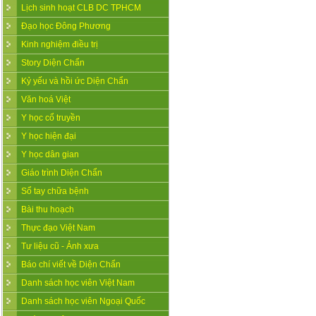
Lịch sinh hoạt CLB DC TPHCM
Đạo học Đông Phương
Kinh nghiệm điều trị
Story Diện Chẩn
Kỷ yếu và hồi ức Diện Chẩn
Văn hoá Việt
Y học cổ truyền
Y học hiện đại
Y học dân gian
Giáo trình Diện Chẩn
Sổ tay chữa bệnh
Bài thu hoạch
Thực đạo Việt Nam
Tư liệu cũ - Ảnh xưa
Báo chí viết về Diện Chẩn
Danh sách học viên Việt Nam
Danh sách học viên Ngoại Quốc