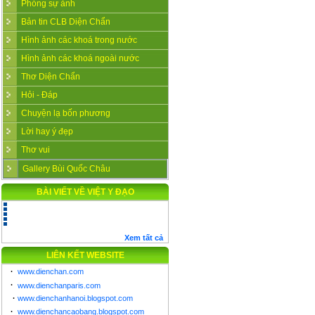
Phóng sự ảnh
Bản tin CLB Diện Chẩn
Hình ảnh các khoá trong nước
Hình ảnh các khoá ngoài nước
Thơ Diện Chẩn
Hỏi - Đáp
Chuyện lạ bốn phương
Lời hay ý đẹp
Thơ vui
Gallery Bùi Quốc Châu
BÀI VIẾT VỀ VIỆT Y ĐẠO
Xem tất cả
LIÊN KẾT WEBSITE
·
www.dienchan.com
·
www.dienchanparis.com
·
www.dienchanhanoi.blogspot.com
·
www.dienchancaobang.blogspot.com