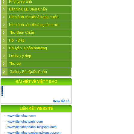
Phóng sự ảnh
Bản tin CLB Diện Chẩn
Hình ảnh các khoá trong nước
Hình ảnh các khoá ngoài nước
Thơ Diện Chẩn
Hỏi - Đáp
Chuyện lạ bốn phương
Lời hay ý đẹp
Thơ vui
Gallery Bùi Quốc Châu
BÀI VIẾT VỀ VIỆT Y ĐẠO
Xem tất cả
LIÊN KẾT WEBSITE
·
www.dienchan.com
·
www.dienchanparis.com
·
www.dienchanhanoi.blogspot.com
·
www.dienchancaobang.blogspot.com