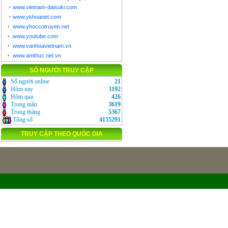
·
www.vietnam-daisuki.com
·
www.ykhoanet.com
·
www.yhoccotruyen.net
·
www.youtube.com
·
www.vanhoavietnam.vn
·
www.amthuc.net.vn
SỐ NGƯỜI TRUY CẬP
Số người online
21
Hôm nay
1192
Hôm qua
426
Trong tuần
3619
Trong tháng
5367
Tổng số
4155291
TRUY CẬP THEO QUỐC GIA