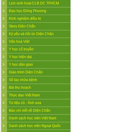
Lịch sinh hoạt CLB DC TPHCM
Đạo học Đông Phương
Kinh nghiệm điều trị
Story Diện Chẩn
Kỷ yếu và hồi ức Diện Chẩn
Văn hoá Việt
Y học cổ truyền
Y học hiện đại
Y học dân gian
Giáo trình Diện Chẩn
Sổ tay chữa bệnh
Bài thu hoạch
Thực đạo Việt Nam
Tư liệu cũ - Ảnh xưa
Báo chí viết về Diện Chẩn
Danh sách học viên Việt Nam
Danh sách học viên Ngoại Quốc