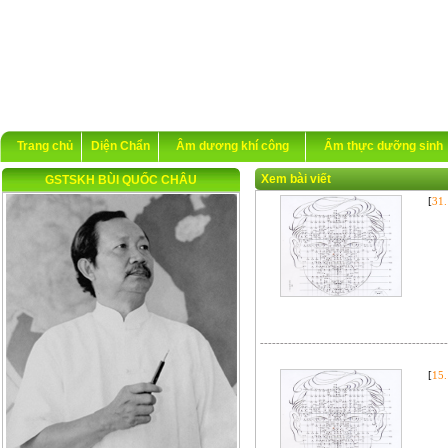
Trang chủ
Diện Chẩn
Âm dương khí công
Ẩm thực dưỡng sinh
Xem bài viết
GSTSKH BÙI QUỐC CHÂU
[
31
-----------------------------------------------
[
15